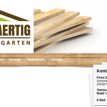
en
Kontakt
Impressum
Anfahrt
Kont
Firma S
Schulst
24536 
Telefon
Mobil:
0
E-Mail: