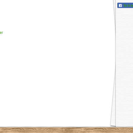
Teilen
er