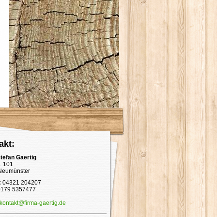
akt:
tefan Gaertig
r. 101
Neumünster
:
04321 204207
179 5357477
kontakt@firma-gaertig.de