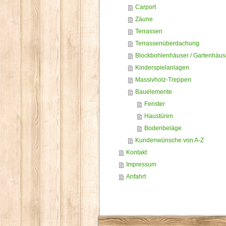
Carport
Zäune
Terrassen
Terrassenüberdachung
Blockbohlenhäuser / Gartenhäus
Kinderspielanlagen
Massivholz-Treppen
Bauelemente
Fenster
Haustüren
Bodenbeläge
Kundenwünsche von A-Z
Kontakt
Impressum
Anfahrt